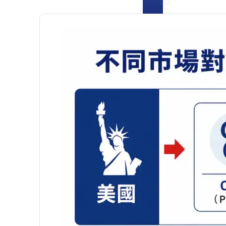
技
術
索
取
報
價
OEM/ODM
寵
物