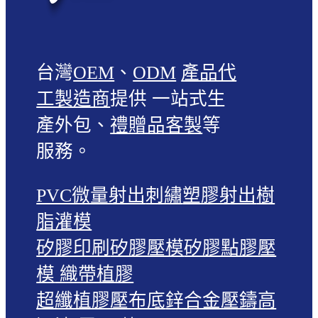
台灣
OEM
、
ODM
產品代
工製造商
提供 一站式生
產外包、
禮贈品客製
等
服務。
PVC微量射出
刺繡
塑膠射出
樹
脂灌模
矽膠印刷
矽膠壓模
矽膠點膠壓
模
織帶植膠
超纖植膠壓布底
鋅合金壓鑄
高