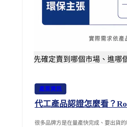
產
品
配
件
先確定賣到哪個市場、進哪
與
輔
料
企
產業資訊
業
代工產品認證怎麼看？RoHS
禮
品
關
很多品牌方是在量產快完成、要出貨的