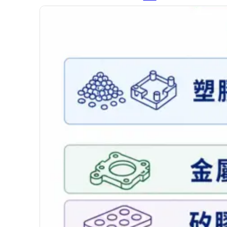
製
代
工
產
品
配
件
與
輔
料
企
業