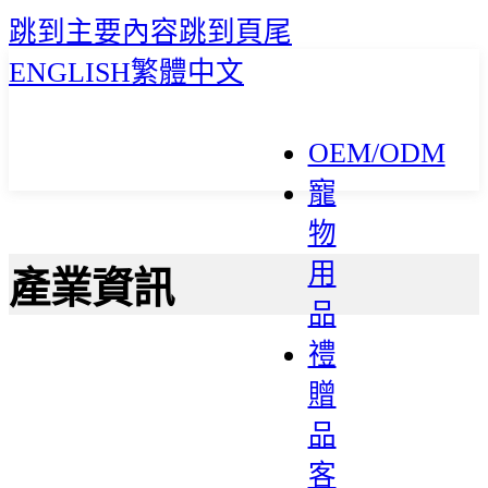
跳到主要內容
跳到頁尾
ENGLISH
繁體中文
OEM/ODM
寵
物
用
產業資訊
品
禮
贈
品
客