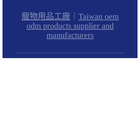
寵物用品工廠
｜
Taiwan oem
odm products supplier and
manufacturers