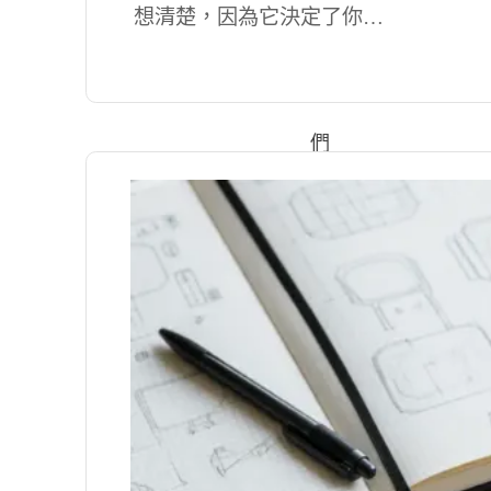
想清楚，因為它決定了你…
於
我
們
集
團
組
織
製
造
技
術