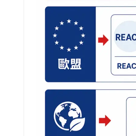
用
品
禮
贈
品
客
製
代
工