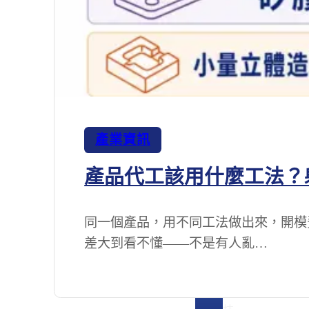
禮
品
關
於
我
們
產業資訊
產品代工該用什麼工法？
集
團
同一個產品，用不同工法做出來，開模
組
差大到看不懂——不是有人亂…
織
製
造