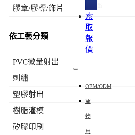
術
膠章/膠標/飾片
索
取
依工藝分類
報
價
PVC微量射出
刺繡
OEM/ODM
塑膠射出
寵
樹脂灌模
物
矽膠印刷
用