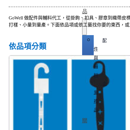
品
GoWell 做配件與輔料代工，從掛鉤、扣具、膠章到織
打樣、小量到量產。下面依品項或依工藝找你要的東西，或
配
依品項分類
件
與
輔
料
企
業
禮
品
關