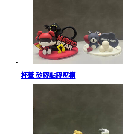
杯蓋 矽膠點膠壓模