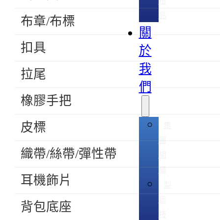
禮
品
布章/布標
關
扣具
於
我
拉尾
們
橡膠手把
皮標
集
團
織帶/絲帶/彈性帶
組
織
耳機飾片
製
造
背包底座
技