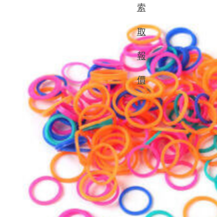
索
取
報
價