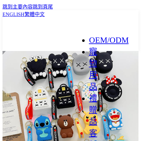
跳到主要內容
跳到頁尾
ENGLISH
繁體中文
OEM/ODM
寵
物
用
品
禮
贈
品
客