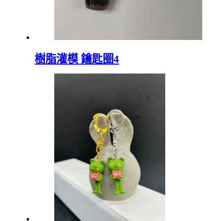
樹脂灌模 鑰匙圈4