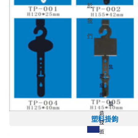
於
我
們
集
團
組
織
製
造
塑料掛鉤
技
術