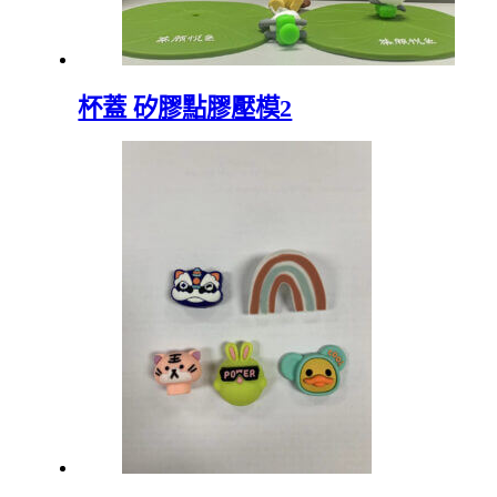
杯蓋 矽膠點膠壓模2