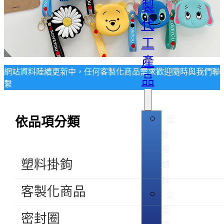
製
代
工
產
網站資料陸續更新中，任何客製化商品需求歡迎隨時與我們聯
品
繫
配
依品項分類
件
與
塑料掛鉤
輔
料
客製化商品
企
業
密封圈