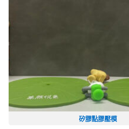
矽膠點膠壓模