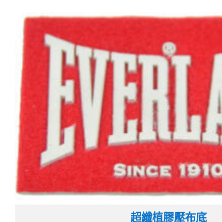
超纖植膠壓布底