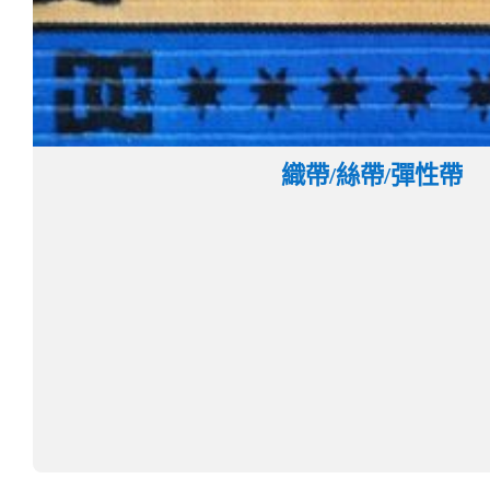
織帶/絲帶/彈性帶