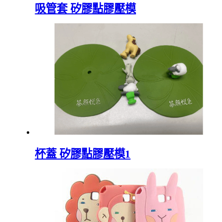
吸管套 矽膠點膠壓模
杯蓋 矽膠點膠壓模1