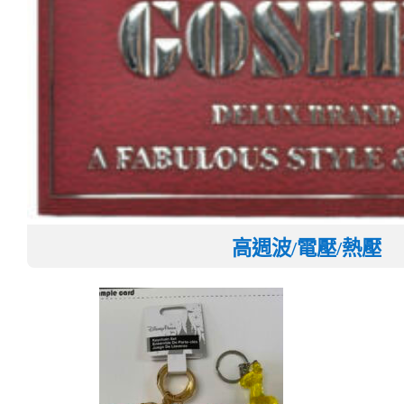
高週波/電壓/熱壓