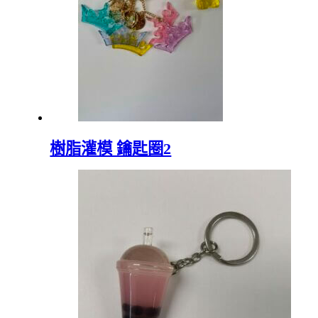
樹脂灌模 鑰匙圈2