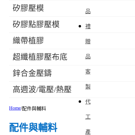
矽膠壓模
品
矽膠點膠壓模
禮
織帶植膠
贈
超纖植膠壓布底
品
客
鋅合金壓鑄
製
高週波/電壓/熱壓
代
Home
配件與輔料
工
配件與輔料
產