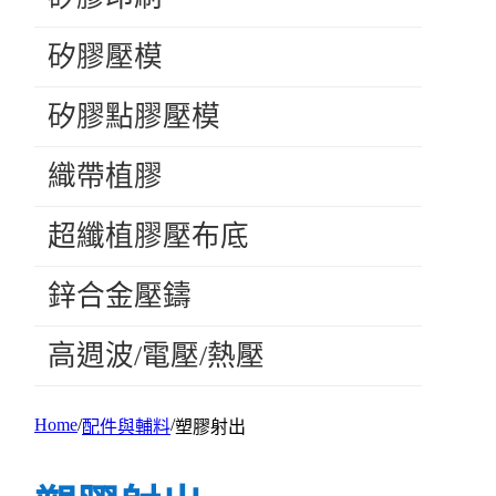
矽膠壓模
矽膠點膠壓模
織帶植膠
超纖植膠壓布底
鋅合金壓鑄
高週波/電壓/熱壓
Home
配件與輔料
塑膠射出