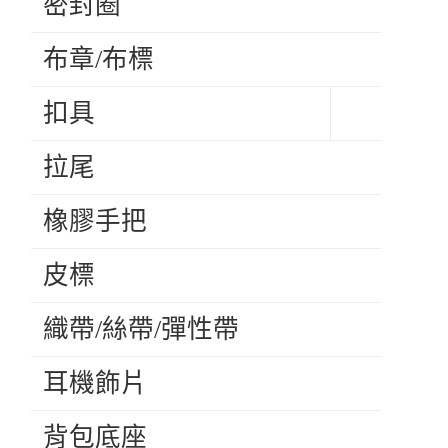
密封圈
布章/布標
扣具
拉尾
橡膠手把
皮標
織帶/絲帶/彈性帶
耳機飾片
背包底座