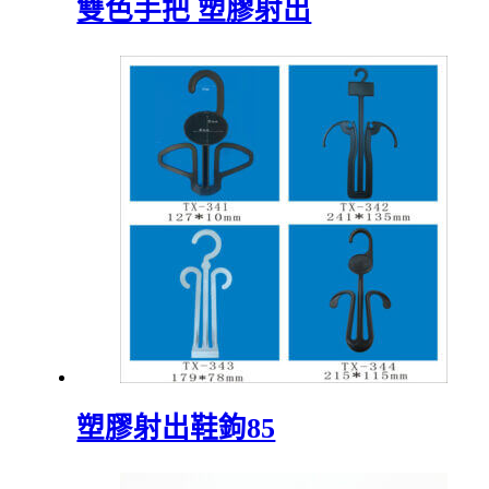
雙色手把 塑膠射出
塑膠射出鞋鉤85