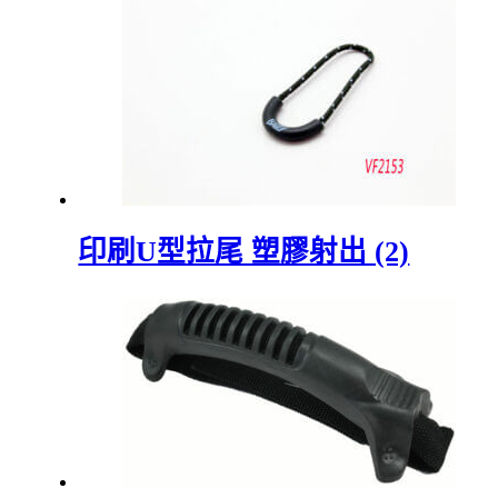
印刷U型拉尾 塑膠射出 (2)