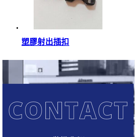
塑膠射出插扣