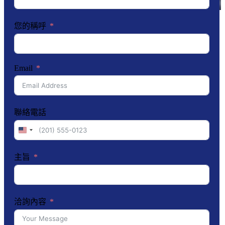
您的稱呼
Email
聯絡電話
United
States
+1
主旨
洽詢內容