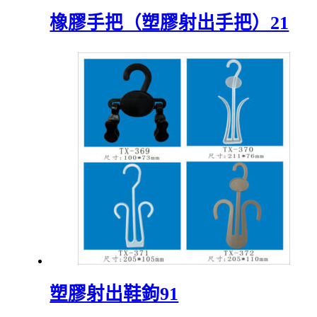
橡膠手把（塑膠射出手把）21
塑膠射出鞋鉤91