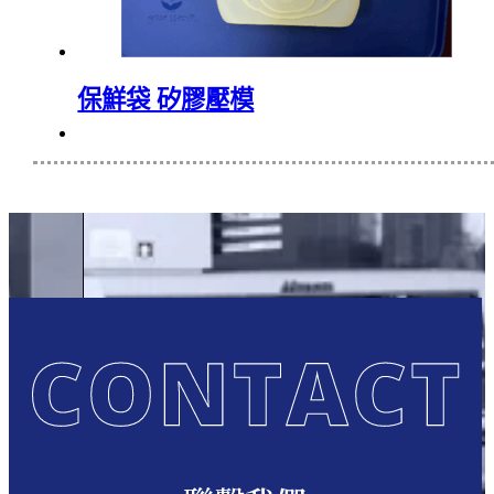
保鮮袋 矽膠壓模