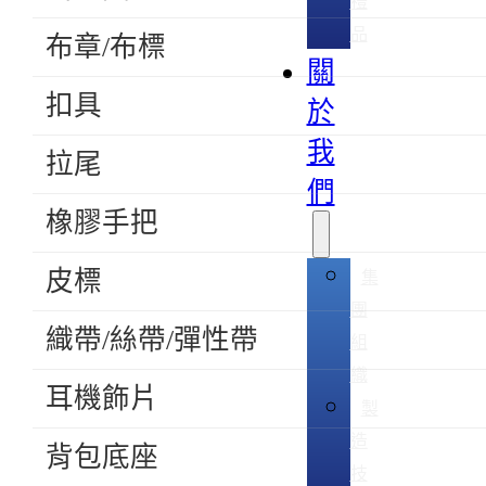
禮
品
布章/布標
關
扣具
於
我
拉尾
們
橡膠手把
皮標
集
團
織帶/絲帶/彈性帶
組
織
耳機飾片
製
造
背包底座
技