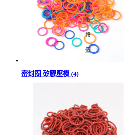
索
取
報
價
密封圈 矽膠壓模 (4)