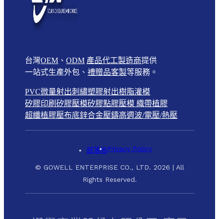
台灣
OEM
、
ODM
產品代工製造商
提供
一站式生產外包、
禮贈品客製
等服務。
PVC微量射出
刺繡
塑膠射出
樹脂灌模
矽膠印刷
矽膠壓模
矽膠點膠壓模
織帶植膠
超纖植膠壓布底
鋅合金壓鑄
高週波/電壓/熱壓
Privacy Policy
部落格
© GOWELL ENTERPRISE CO., LTD. 2026 | All
Rights Reserved.