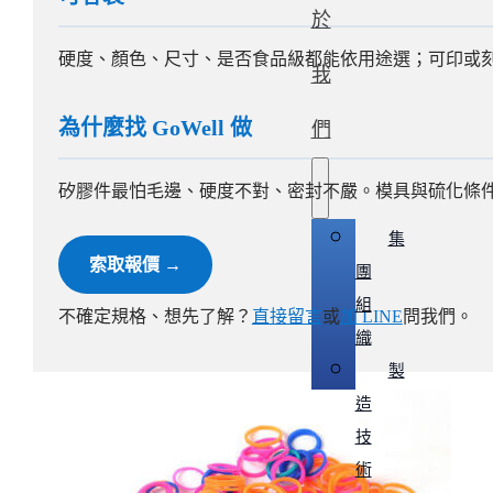
於
硬度、顏色、尺寸、是否食品級都能依用途選；可印或刻 
我
為什麼找 GoWell 做
們
矽膠件最怕毛邊、硬度不對、密封不嚴。模具與硫化條
集
索取報價 →
團
組
不確定規格、想先了解？
直接留言
或
加 LINE
問我們。
織
製
造
技
術