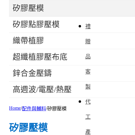
矽膠壓模
品
矽膠點膠壓模
禮
織帶植膠
贈
超纖植膠壓布底
品
客
鋅合金壓鑄
製
高週波/電壓/熱壓
代
Home
配件與輔料
矽膠壓模
工
矽膠壓模
產