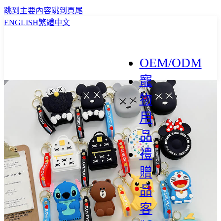
跳到主要內容
跳到頁尾
ENGLISH
繁體中文
OEM/ODM
寵
物
用
品
禮
贈
品
客