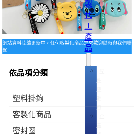
製
代
工
產
網站資料陸續更新中，任何客製化商品需求歡迎隨時與我們聯
品
繫
配
依品項分類
件
與
塑料掛鉤
輔
料
客製化商品
企
業
密封圈