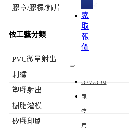
術
膠章/膠標/飾片
索
取
依工藝分類
報
價
PVC微量射出
刺繡
OEM/ODM
塑膠射出
寵
樹脂灌模
物
矽膠印刷
用