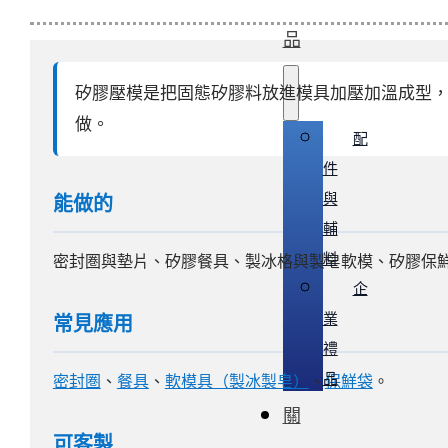
品
矽膠壓模是把固態矽膠料放進模具加壓加溫成型
做。
配
件
與
能做的
輔
料
密封圏與墊片、矽膠餐具、製冰格與製皂軟模、矽膠保
企
業
常見應用
禮
品
密封圏
、
餐具
、
軟模具（製冰製皂）
、
保鮮袋
。
關
可客製