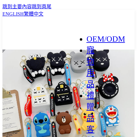
跳到主要內容
跳到頁尾
ENGLISH
繁體中文
OEM/ODM
寵
物
用
品
禮
贈
品
客