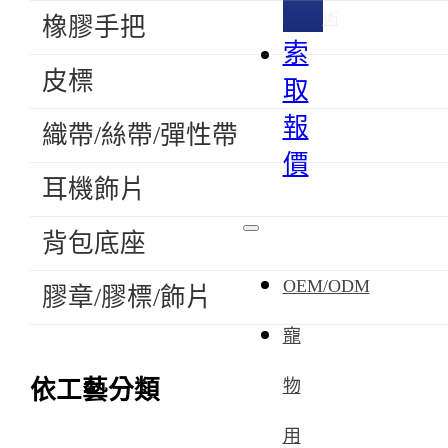
術
橡膠手把
索
皮標
取
報
織帶/絲帶/彈性帶
價
耳機飾片
背包底座
OEM/ODM
膠章/膠標/飾片
寵
依工藝分類
物
用