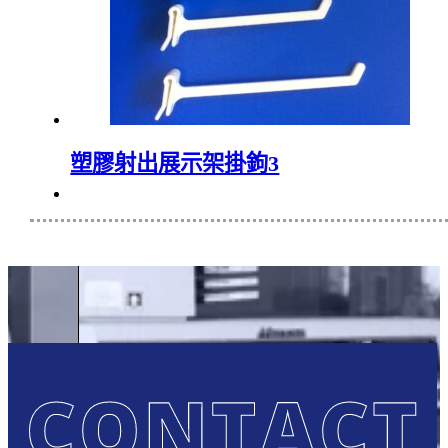
塑膠射出展示架掛鉤3