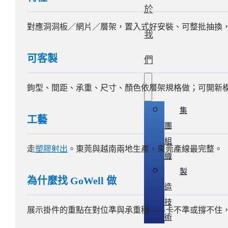
於
對應洞洞板／網片／層架，置入式好安裝、可整批抽換
我
可客製
們
鉤型、間距、承重、尺寸、顏色依層架規格做；可開新
集
工藝
團
組
走
塑膠射出
。東莞與越南兩地生產，東莞產線最完整。
織
製
為什麼找 GoWell 做
造
技
展示掛件的重點在對位準與承重穩——卡不準或撐不住
術