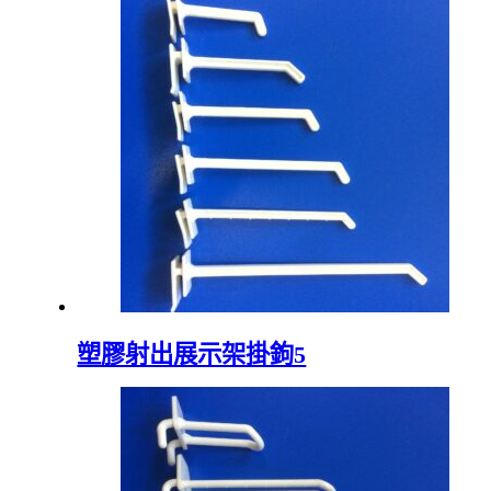
塑膠射出展示架掛鉤5