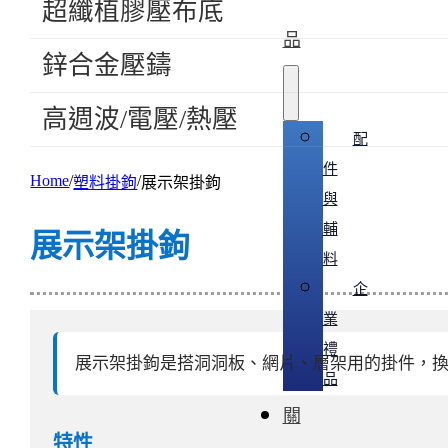
超纖植膠壓布底
品
鋅合金壓鑄
高週波/電壓/熱壓
配
件
Home
塑料掛鉤
展示架掛鉤
與
輔
展示架掛鉤
料
企
業
禮
展示架掛鉤是搭洞洞板、網片、層架用的掛件，
品
關
特性