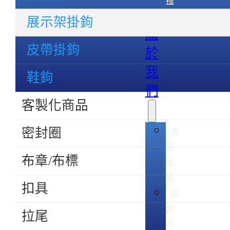
禮
品
展示架掛鉤
關
皮帶掛鉤
於
我
鞋鉤
們
客製化商品
密封圈
集
團
布章/布標
組
織
扣具
製
造
拉尾
技