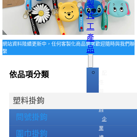
製
代
工
產
網站資料陸續更新中，任何客製化商品需求歡迎隨時與我們聯
品
繫
配
依品項分類
件
與
塑料掛鉤
輔
料
問號掛鉤
企
業
圍巾掛鉤