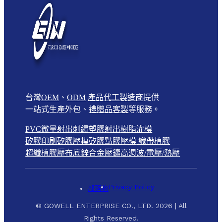
台灣
OEM
、
ODM
產品代工製造商
提供
一站式生產外包、
禮贈品客製
等服務。
PVC微量射出
刺繡
塑膠射出
樹脂灌模
矽膠印刷
矽膠壓模
矽膠點膠壓模
織帶植膠
超纖植膠壓布底
鋅合金壓鑄
高週波/電壓/熱壓
Privacy Policy
部落格
© GOWELL ENTERPRISE CO., LTD. 2026 | All
Rights Reserved.