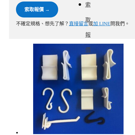
索
索取報價 →
取
不確定規格、想先了解？
直接留言
或
加 LINE
問我們。
報
價