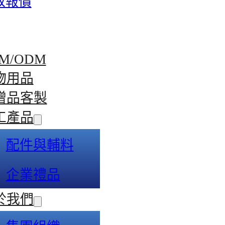
取報價
M/ODM
物用品
贈品客製
工產品
配件與輔料
企業禮品
於我們