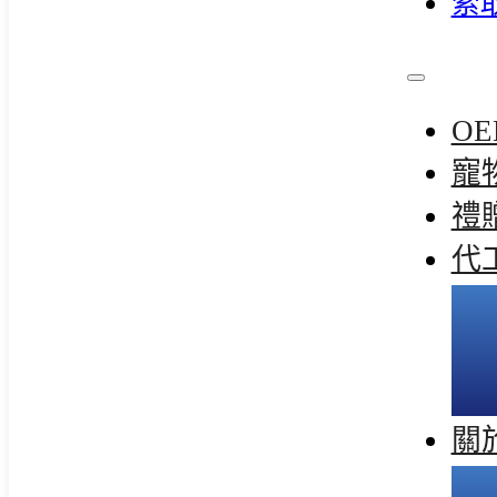
索
OE
寵
禮
代
關