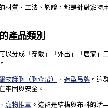
的材質、工法、認證，都是針對寵物
的產品類別
可以分成「穿戴」「外出」「居家」
。
寵物護胸（胸背帶）
、
造型吊牌
。這
在牢固與安全。
、
寵物推車
。這群是結構與布料的活