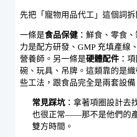
先把「寵物用品代工」這個詞拆
一條是
食品保健
：鮮食、零食、
力是配方研發、GMP 充填產
營養師。另一條是
硬體配件
：項
碗、玩具、吊牌。這類靠的是織
些工法，跟食品完全是兩套設備
常見踩坑
：拿著項圈設計去
也很正常——那不是他們的
雙方時間。