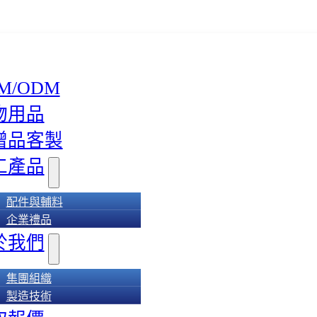
M/ODM
物用品
贈品客製
工產品
配件與輔料
企業禮品
於我們
集團組織
製造技術