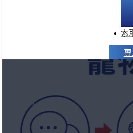
索
專
產業資訊
0