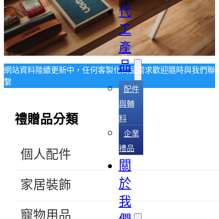
代
工
產
品
網站資料陸續更新中，任何客製化商品需求歡迎隨時與我們聯
繫
配件
與輔
禮贈品分類
料
企業
禮品
個人配件
關
於
家居裝飾
我
寵物用品