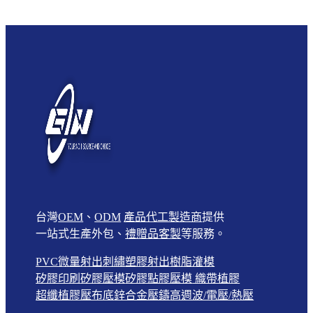
台灣
OEM
、
ODM
產品代工製造商
提供
一站式生產外包、
禮贈品客製
等服務。
PVC微量射出
刺繡
塑膠射出
樹脂灌模
矽膠印刷
矽膠壓模
矽膠點膠壓模
織帶植膠
超纖植膠壓布底
鋅合金壓鑄
高週波/電壓/熱壓