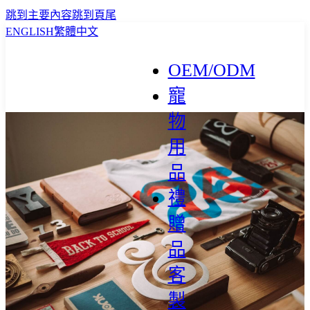
跳到主要內容
跳到頁尾
ENGLISH
繁體中文
OEM/ODM
寵
物
用
品
禮
贈
品
客
製