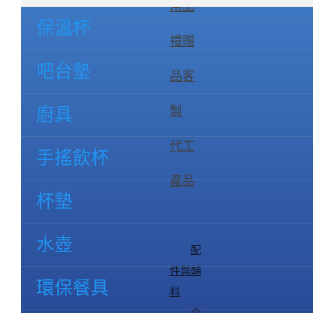
用品
保溫杯
禮贈
吧台墊
品客
製
廚具
代工
手搖飲杯
產品
杯墊
水壺
配
件與輔
環保餐具
料