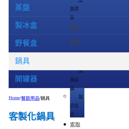
企
蒸盤
業禮
品
製冰盒
關於
野餐盒
我們
鍋具
集
開罐器
團組
織
製
Home
餐飲用品
鍋具
造技
客製化鍋具
術
索取