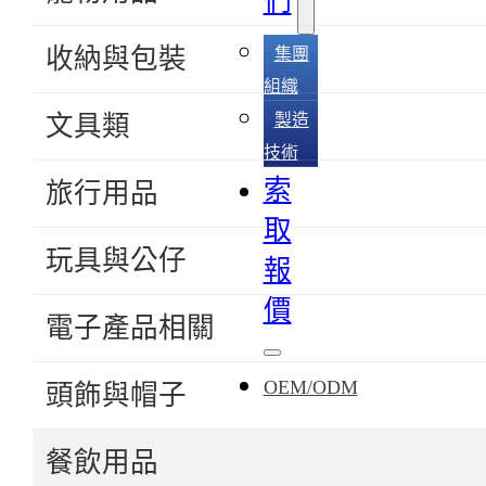
們
收納與包裝
集團
組織
文具類
製造
技術
索
旅行用品
取
玩具與公仔
報
價
電子產品相關
OEM/ODM
頭飾與帽子
寵物
餐飲用品