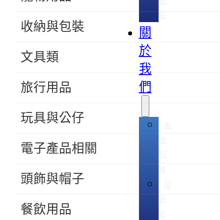
禮
品
收納與包裝
關
於
文具類
我
們
旅行用品
玩具與公仔
集
團
電子產品相關
組
織
頭飾與帽子
製
造
餐飲用品
技