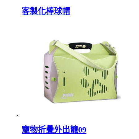
客製化棒球帽
寵物折疊外出籠09