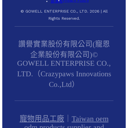
Privacy Policy
部落格
© GOWELL ENTERPRISE CO., LTD. 2026 | All
Rights Reserved.
讚譽實業股份有限公司(寵恩
企業股份有限公司)©
GOWELL ENTERPRISE CO.,
LTD.（Crazypaws Innovations
Co.,Ltd）
寵物用品工廠
｜
Taiwan oem
odm products supplier and