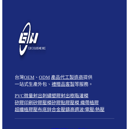
台灣
OEM
、
ODM
產品代工製造商
提供
一站式生產外包、
禮贈品客製
等服務。
PVC微量射出
刺繡
塑膠射出
樹脂灌模
矽膠印刷
矽膠壓模
矽膠點膠壓模
織帶植膠
超纖植膠壓布底
鋅合金壓鑄
高週波/電壓/熱壓