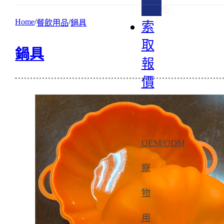
術
Home
餐飲用品
鍋具
索
取
鍋具
報
價
OEM/ODM
寵
物
用