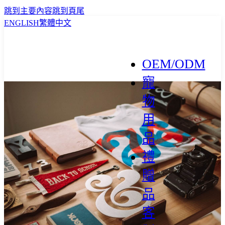
跳到主要內容
跳到頁尾
ENGLISH
繁體中文
OEM/ODM
寵
物
用
品
禮
贈
品
客