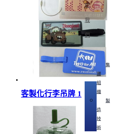
於
我
們
集
團
組
織
客製化行李吊牌 1
製
造
技
術