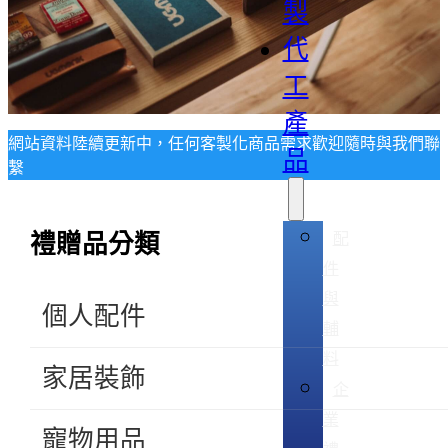
製
代
工
產
網站資料陸續更新中，任何客製化商品需求歡迎隨時與我們聯
品
繫
配
禮贈品分類
件
與
個人配件
輔
料
家居裝飾
企
業
寵物用品