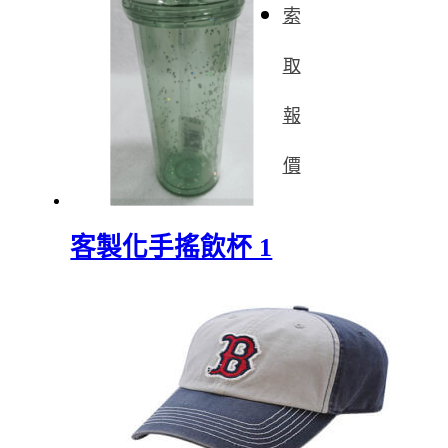
索
取
報
價
客製化手搖飲杯 1