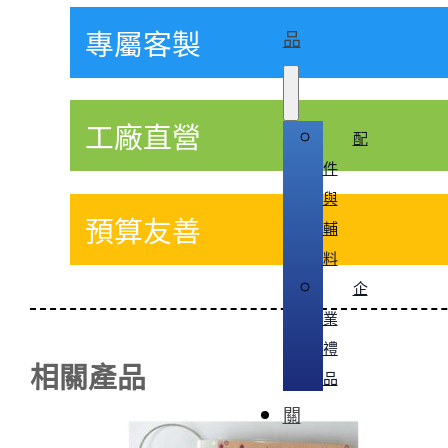
專屬客製
品
工廠直營
配
件
與
預算友善
輔
料
企
業
禮
相關產品
品
關