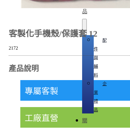
品
客製化手機殼/保護套 12
配
2172
件
與
輔
產品說明
料
企
專屬客製
業
禮
品
工廠直營
關