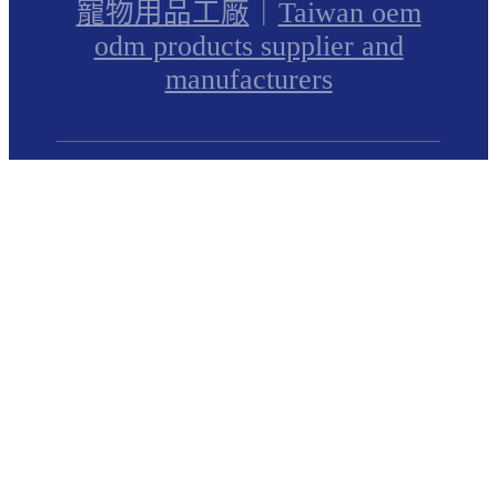
寵物用品工廠
｜
Taiwan oem
odm products supplier and
manufacturers