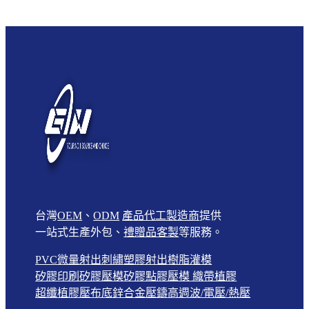
台灣
OEM
、
ODM
產品代工製造商
提供
一站式生產外包、
禮贈品客製
等服務。
PVC微量射出
刺繡
塑膠射出
樹脂灌模
矽膠印刷
矽膠壓模
矽膠點膠壓模
織帶植膠
超纖植膠壓布底
鋅合金壓鑄
高週波/電壓/熱壓