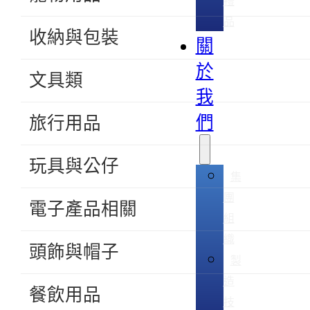
禮
品
收納與包裝
關
於
文具類
我
們
旅行用品
玩具與公仔
集
團
電子產品相關
組
織
頭飾與帽子
製
造
餐飲用品
技