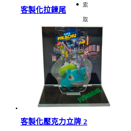
索
客製化拉鍊尾
取
報
價
客製化壓克力立牌 2