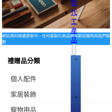
製
代
工
產
網站資料陸續更新中，任何客製化商品需求歡迎隨時與我們聯
品
繫
配
禮贈品分類
件
與
個人配件
輔
料
家居裝飾
企
業
寵物用品