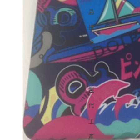
品
禮
贈
品
客
製
代
工
產