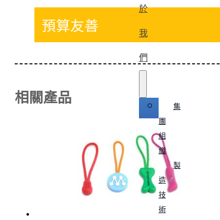
於
預算友善
我
們
相關產品
集
團
組
織
製
造
技
術