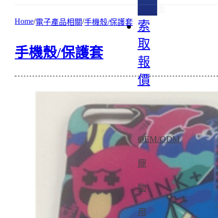
術
Home
電子產品相關
手機殼/保護套
索
取
手機殼/保護套
報
價
OEM/ODM
寵
物
用