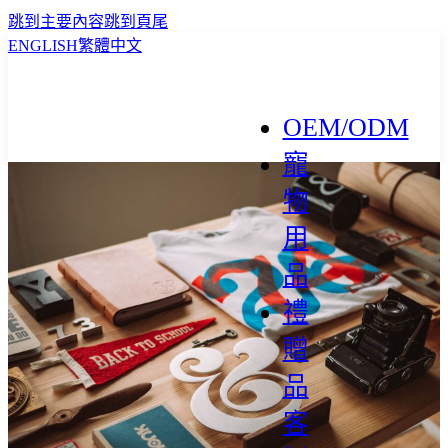
跳到主要內容
跳到頁尾
ENGLISH
繁體中文
OEM/ODM
寵
物
用
品
禮
贈
品
客