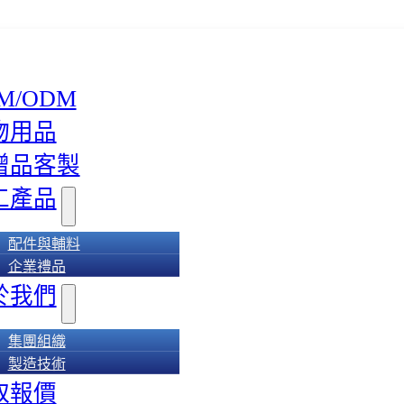
M/ODM
物用品
贈品客製
工產品
配件與輔料
企業禮品
於我們
集團組織
製造技術
取報價