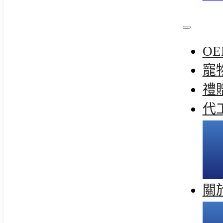
OE
寵
禮
代
關