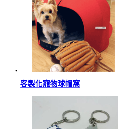
客製化寵物球帽窩