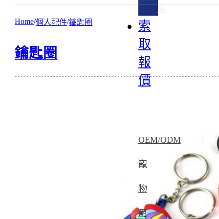
術
Home
個人配件
鑰匙圈
索
取
鑰匙圈
報
價
OEM/ODM
寵
物
用