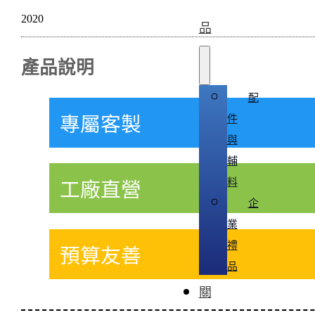
2020
品
產品說明
配
件
專屬客製
與
輔
料
工廠直營
企
業
禮
預算友善
品
關