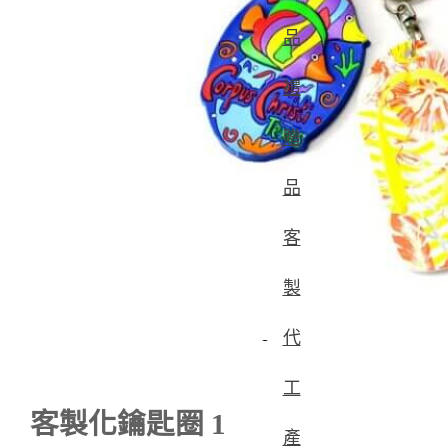
品
禮
贈
品
客
製
代
工
客製化鑰匙圈 1
產