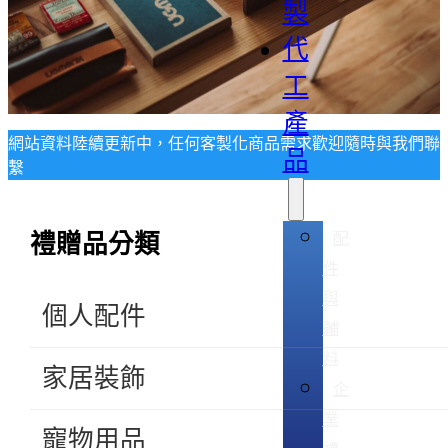
製
代
工
產
網站資料陸續更新中，任何客製化商品需求歡迎隨時與我們聯
品
繫
配
禮贈品分類
件
與
個人配件
輔
料
家居裝飾
企
業
寵物用品