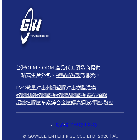
台灣
OEM
、
ODM
產品代工製造商
提供
一站式生產外包、
禮贈品客製
等服務。
PVC微量射出
刺繡
塑膠射出
樹脂灌模
矽膠印刷
矽膠壓模
矽膠點膠壓模
織帶植膠
超纖植膠壓布底
鋅合金壓鑄
高週波/電壓/熱壓
Privacy Policy
部落格
© GOWELL ENTERPRISE CO., LTD. 2026 | All