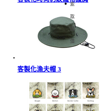
索
取
報
價
客製化漁夫帽 3