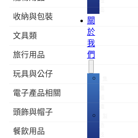
禮
品
收納與包裝
關
於
文具類
我
們
旅行用品
玩具與公仔
集
團
電子產品相關
組
織
頭飾與帽子
製
造
餐飲用品
技