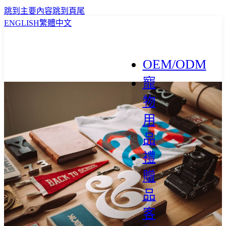
跳到主要內容
跳到頁尾
ENGLISH
繁體中文
OEM/ODM
寵
物
用
品
禮
贈
品
客