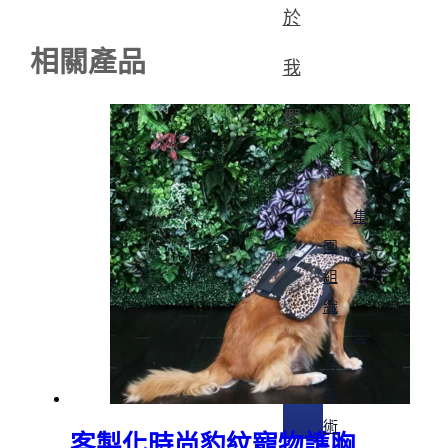
於
相關產品
我
們
集
團
組
織
製
造
技
術
客製化時尚豹紋寵物護胸