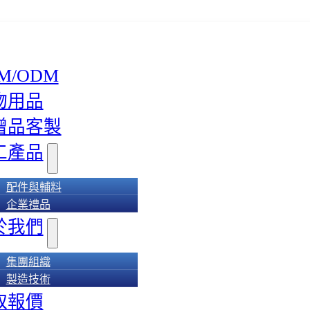
M/ODM
物用品
贈品客製
工產品
配件與輔料
企業禮品
於我們
集團組織
製造技術
取報價