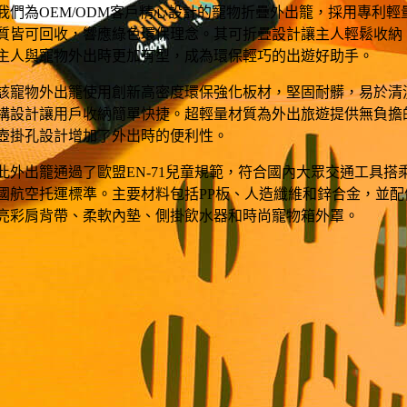
我們為OEM/ODM客戶精心設計的寵物折疊外出籠，採用專利輕
質皆可回收，響應綠色環保理念。其可折疊設計讓主人輕鬆收納
主人與寵物外出時更加有型，成為環保輕巧的出遊好助手。
該寵物外出籠使用創新高密度環保強化板材，堅固耐髒，易於清
構設計讓用戶收納簡單快捷。超輕量材質為外出旅遊提供無負擔
壺掛孔設計增加了外出時的便利性。
此外出籠通過了歐盟EN-71兒童規範，符合國內大眾交通工具搭
國航空托運標準。主要材料包括PP板、人造纖維和鋅合金，並配
亮彩肩背帶、柔軟內墊、側掛飲水器和時尚寵物箱外罩。