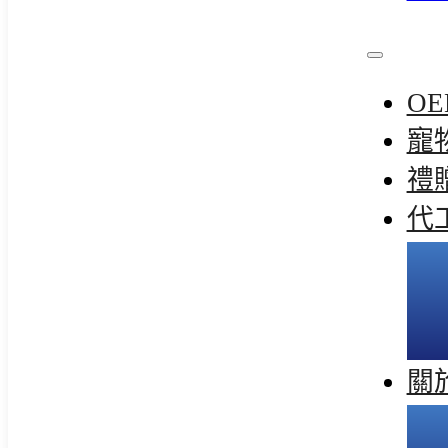
OE
寵
禮
代
關