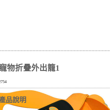
寵物折疊外出籠1
2754
產品說明