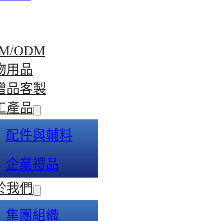
M/ODM
物用品
贈品客製
工產品
配件與輔料
企業禮品
於我們
集團組織