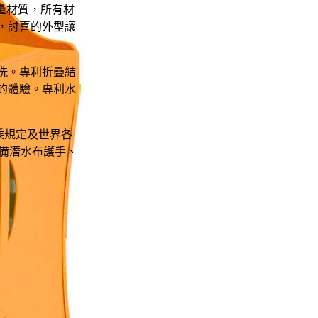
量材質，所有材
，討喜的外型讓
洗。專利折疊結
的體驗。專利水
乘規定及世界各
備潛水布護手、