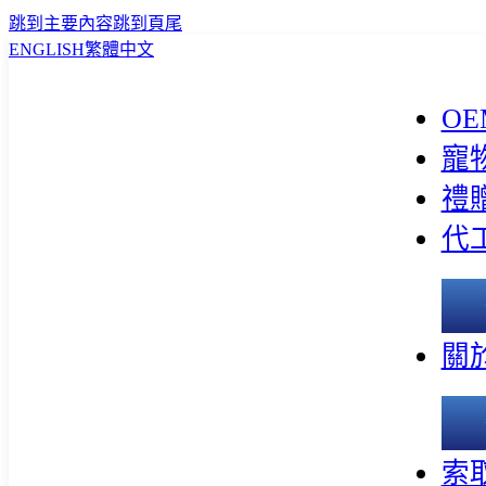
跳到主要內容
跳到頁尾
ENGLISH
繁體中文
OE
寵
禮
代
關
索