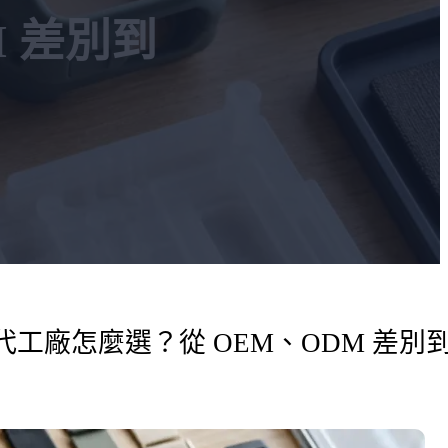
M 差別到
M 代工廠怎麼選？從 OEM、ODM 差