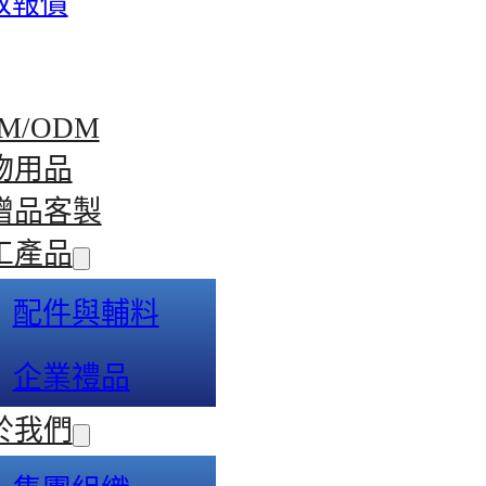
取報價
M/ODM
物用品
贈品客製
工產品
配件與輔料
企業禮品
於我們