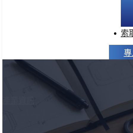
索
專
產業資訊
0