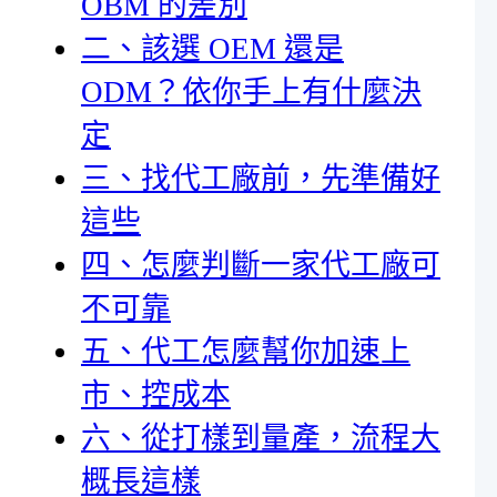
OBM 的差別
二、該選 OEM 還是
ODM？依你手上有什麼決
定
三、找代工廠前，先準備好
這些
四、怎麼判斷一家代工廠可
不可靠
五、代工怎麼幫你加速上
市、控成本
六、從打樣到量產，流程大
概長這樣