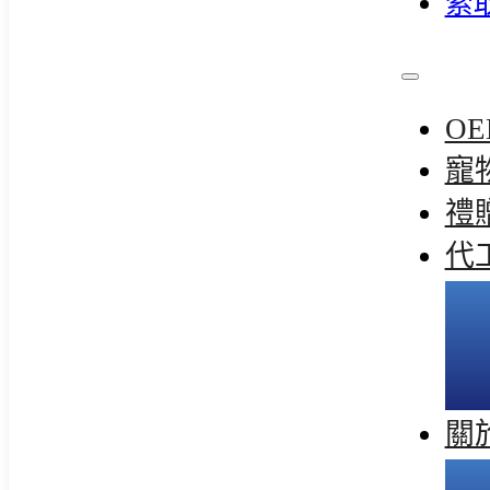
索
OE
寵
禮
代
關