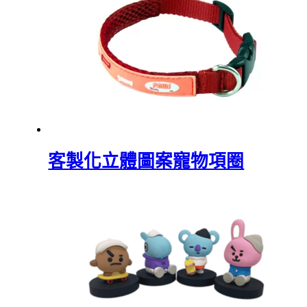
客製化立體圖案寵物項圈