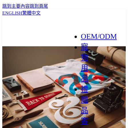
跳到主要內容
跳到頁尾
ENGLISH
繁體中文
OEM/ODM
寵
物
用
品
禮
贈
品
客