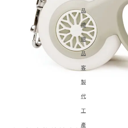
品
禮
贈
品
客
製
代
工
產