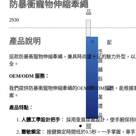
防暴衝寵物伸縮牽繩
品
2930
產品說明
配
件
這款防暴衝寵物伸縮牽繩，兼具時尚感十足的魅力外型，以
與
全。
輔
OEM/ODM 服務：
料
企
我們提供防暴衝寵物伸縮牽繩的OEM和ODM服務，能根
案。
業
禮
產品特點：
品
人體工學設計把手
： 採用垂直提握設計，使手腕保持
關
靈敏鎖定
： 按鍵鎖定時間低於0.5秒，一手掌握，