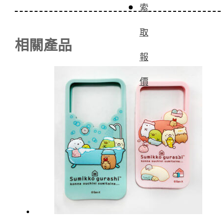
索
取
相關產品
報
價