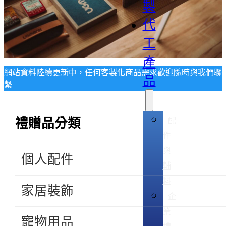
製
代
工
產
網站資料陸續更新中，任何客製化商品需求歡迎隨時與我們聯
品
繫
配
禮贈品分類
件
與
個人配件
輔
料
家居裝飾
企
業
寵物用品