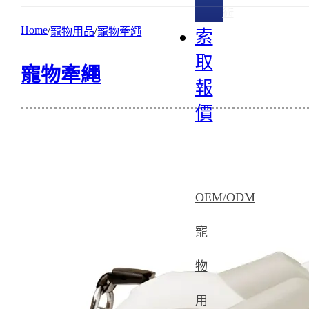
術
Home
寵物用品
寵物牽繩
索
取
寵物牽繩
報
價
OEM/ODM
寵
物
用