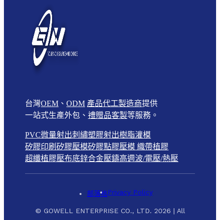
台灣
OEM
、
ODM
產品代工製造商
提供
一站式生產外包、
禮贈品客製
等服務。
PVC微量射出
刺繡
塑膠射出
樹脂灌模
矽膠印刷
矽膠壓模
矽膠點膠壓模
織帶植膠
超纖植膠壓布底
鋅合金壓鑄
高週波/電壓/熱壓
Privacy Policy
部落格
© GOWELL ENTERPRISE CO., LTD. 2026 | All