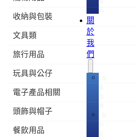
禮
品
收納與包裝
關
於
文具類
我
們
旅行用品
玩具與公仔
集
團
電子產品相關
組
織
頭飾與帽子
製
造
餐飲用品
技