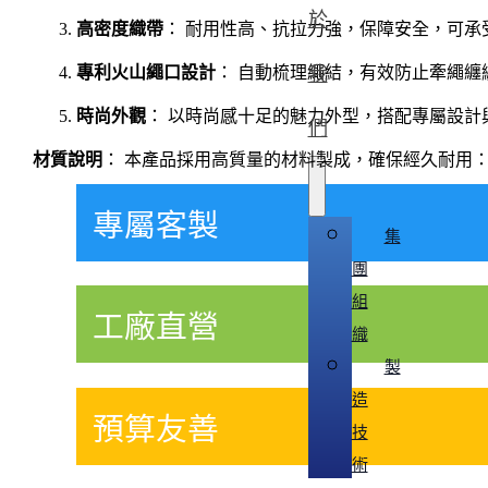
於
高密度織帶
： 耐用性高、抗拉力強，保障安全，可承受
專利火山繩口設計
： 自動梳理繩結，有效防止牽繩纏
我
時尚外觀
： 以時尚感十足的魅力外型，搭配專屬設
們
材質說明
： 本產品採用高質量的材料製成，確保經久耐用
專屬客製
集
團
組
工廠直營
織
製
造
預算友善
技
術