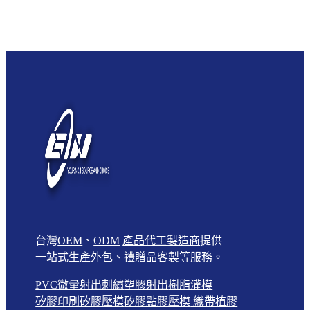
台灣
OEM
、
ODM
產品代工製造商
提供
一站式生產外包、
禮贈品客製
等服務。
PVC微量射出
刺繡
塑膠射出
樹脂灌模
矽膠印刷
矽膠壓模
矽膠點膠壓模
織帶植膠