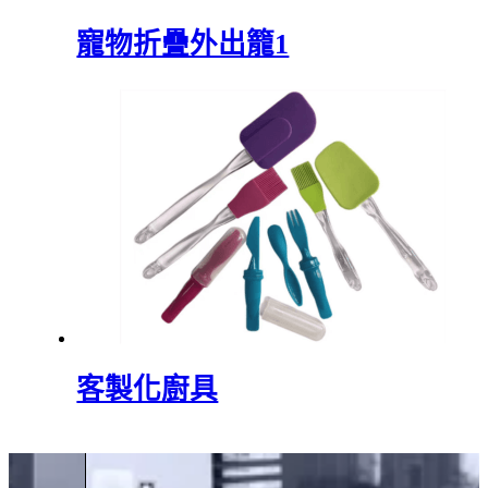
寵物折疊外出籠1
客製化廚具