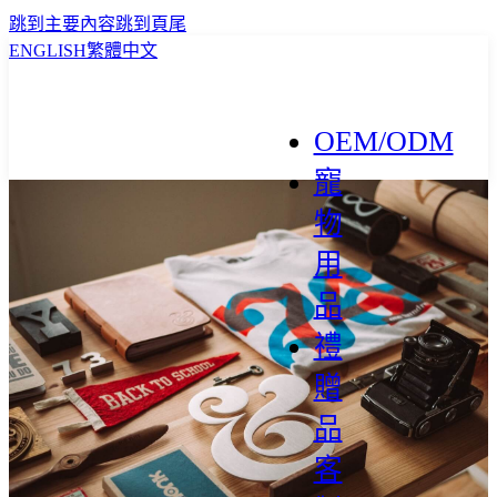
跳到主要內容
跳到頁尾
ENGLISH
繁體中文
OEM/ODM
寵
物
用
品
禮
贈
品
客