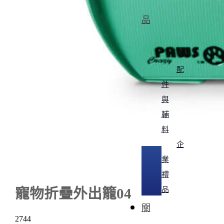
品
配
件
與
輔
料
企
業
禮
品
寵物折疊外出籠04
關
2744