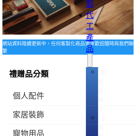
製
代
工
產
網站資料陸續更新中，任何客製化商品需求歡迎隨時與我們聯
品
繫
配
禮贈品分類
件
與
個人配件
輔
料
家居裝飾
企
業
寵物用品