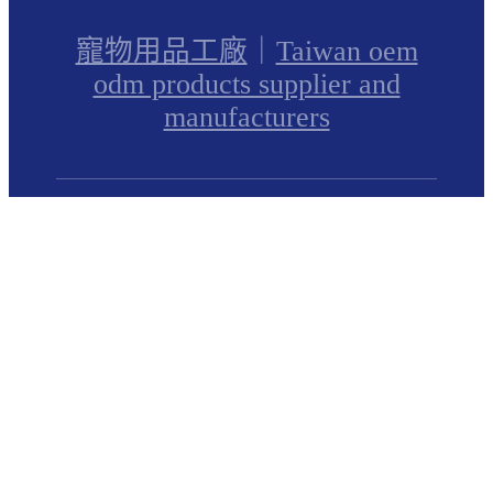
寵物用品工廠
｜
Taiwan oem
odm products supplier and
manufacturers