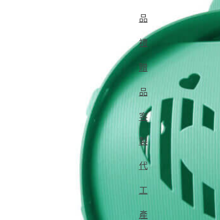
品
禮
贈
品
客
製
代
工
產