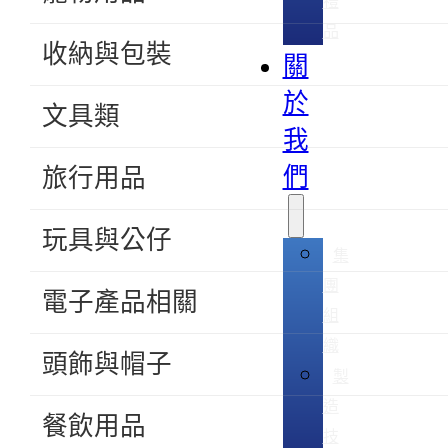
禮
品
收納與包裝
關
於
文具類
我
們
旅行用品
玩具與公仔
集
團
電子產品相關
組
織
頭飾與帽子
製
造
餐飲用品
技