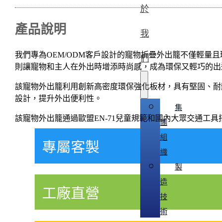
於
產品說明
我
我們專為OEM/ODM客戶設計的寵物折疊外出籠不僅輕
們
則讓寵物和主人在外出時增添時尚感，成為環保又輕巧的出
該寵物外出籠利用創新高密度環保強化板材，具有堅固、耐
設計，提升外出便利性。
集
該寵物外出籠通過歐盟EN-71兒童規範和國內大眾交通工具
團
組
專屬客製
織
製
造
工廠直營
技
術