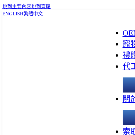
跳到主要內容
跳到頁尾
ENGLISH
繁體中文
OE
寵
禮
代
關
索