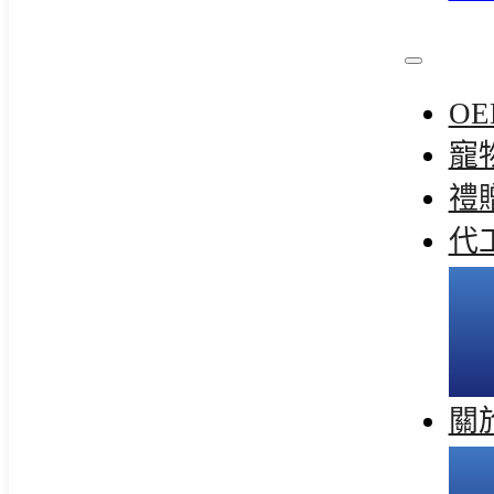
OE
寵
禮
代
關