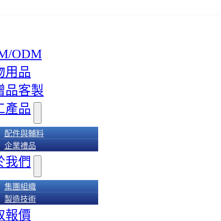
M/ODM
物用品
贈品客製
工產品
配件與輔料
企業禮品
於我們
集團組織
製造技術
取報價