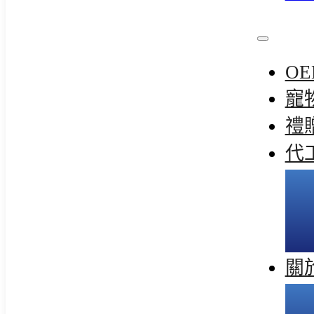
OE
寵
禮
代
關