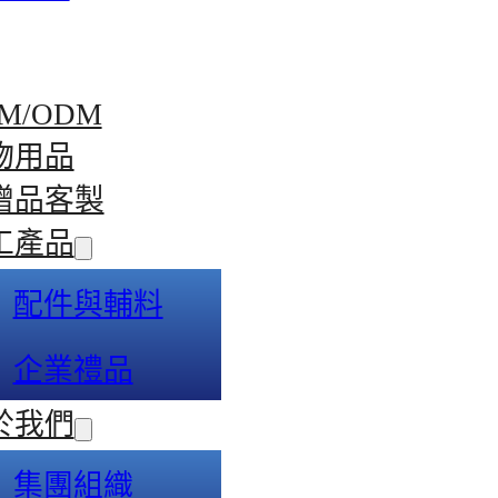
M/ODM
物用品
贈品客製
工產品
配件與輔料
企業禮品
於我們
集團組織