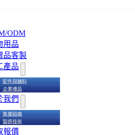
M/ODM
物用品
贈品客製
工產品
配件與輔料
企業禮品
於我們
集團組織
製造技術
取報價