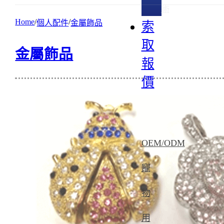
術
Home
個人配件
金屬飾品
索
取
金屬飾品
報
價
OEM/ODM
寵
物
用