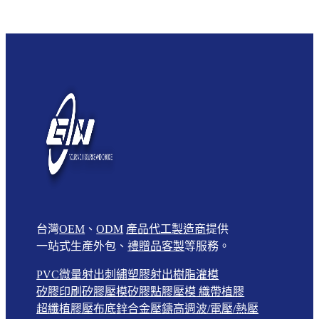
台灣
OEM
、
ODM
產品代工製造商
提供
一站式生產外包、
禮贈品客製
等服務。
PVC微量射出
刺繡
塑膠射出
樹脂灌模
矽膠印刷
矽膠壓模
矽膠點膠壓模
織帶植膠
超纖植膠壓布底
鋅合金壓鑄
高週波/電壓/熱壓