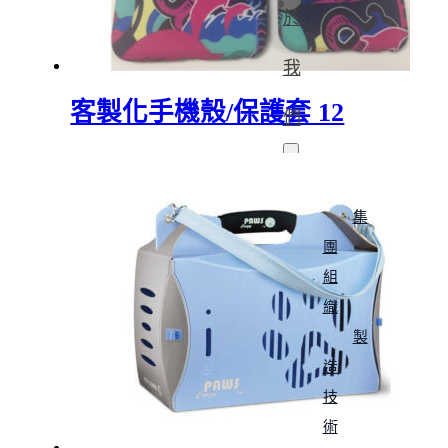
於
我
客製化手機殼/保護套 12
們
集
團
組
織
製
造
技
術