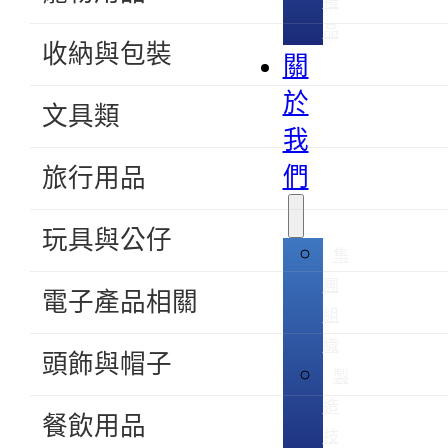
禮
品
收納與包裝
關
於
文具類
我
們
旅行用品
玩具與公仔
集
團
電子產品相關
組
織
頭飾與帽子
製
造
餐飲用品
技