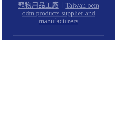
寵物用品工廠
｜
Taiwan oem
odm products supplier and
manufacturers