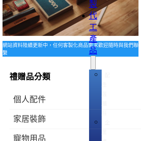
製
代
工
產
網站資料陸續更新中，任何客製化商品需求歡迎隨時與我們聯
品
繫
配
禮贈品分類
件
與
個人配件
輔
料
家居裝飾
企
業
寵物用品