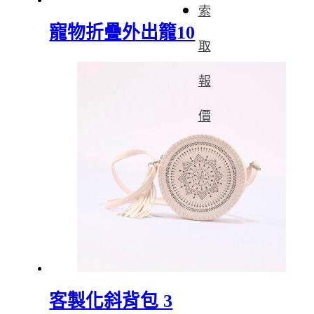
索
寵物折疊外出籠10
取
報
價
客製化斜背包 3