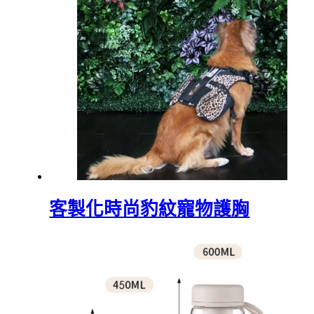
客製化時尚豹紋寵物護胸