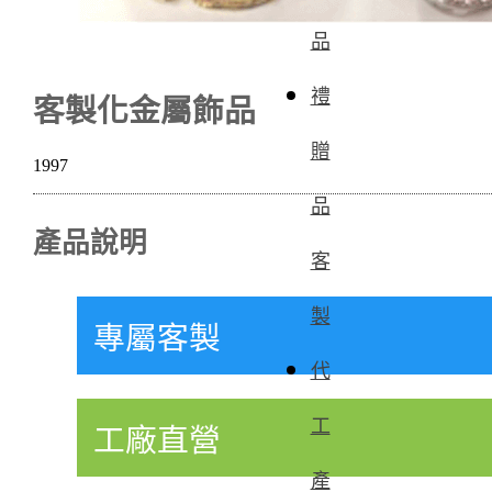
品
禮
客製化金屬飾品
贈
1997
品
產品說明
客
製
專屬客製
代
工
工廠直營
產