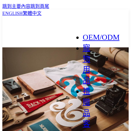
跳到主要內容
跳到頁尾
ENGLISH
繁體中文
OEM/ODM
寵
物
用
品
禮
贈
品
客