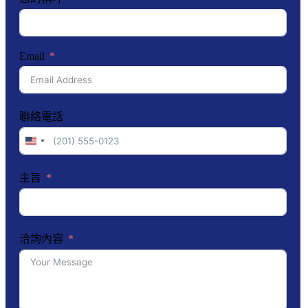
Email
聯絡電話
United
States
+1
主旨
洽詢內容