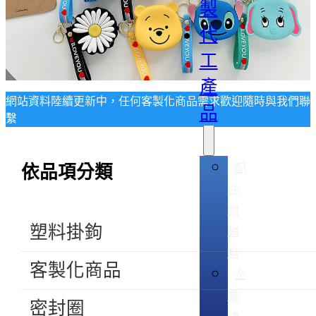
製
代
工
產
網站資料陸續更新中，任何客製化商品需求歡迎隨時與我們聯
品
繫
配
依品項分類
件
與
塑料掛鉤
輔
料
客製化商品
企
業
密封圈