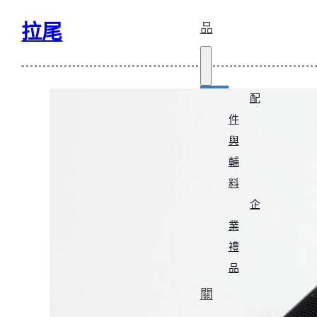
拉尾
品
配
件
與
輔
料
企
業
禮
品
關