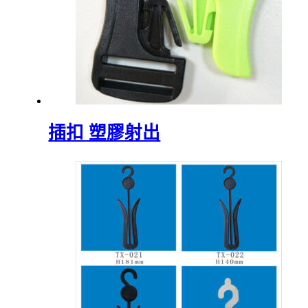
插扣 塑膠射出