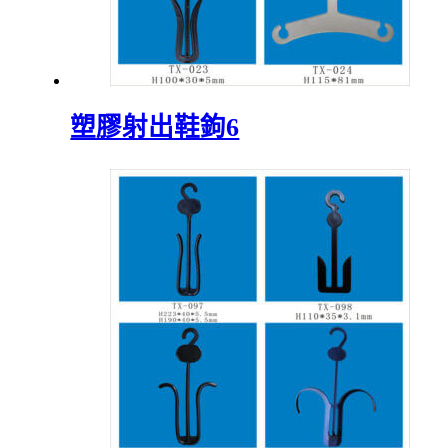
塑膠射出鞋鉤6