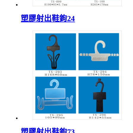
塑膠射出鞋鉤24
塑膠射出鞋鉤73