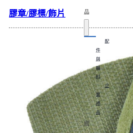
膠章/膠標/飾片
品
配
件
與
輔
料
企
業
禮
品
關