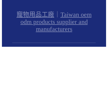
寵物用品工廠
｜
Taiwan oem
odm products supplier and
manufacturers