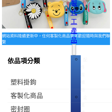
製
代
工
產
網站資料陸續更新中，任何客製化商品需求歡迎隨時與我們聯
品
繫
配
依品項分類
件
與
塑料掛鉤
輔
料
客製化商品
企
業
密封圈