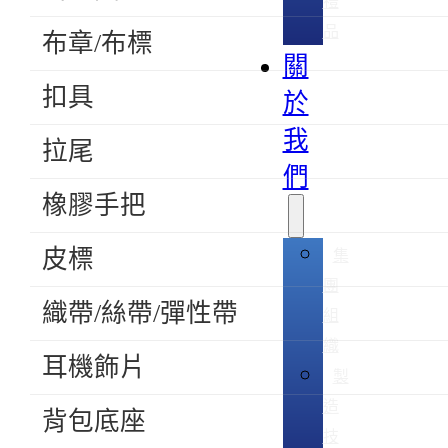
禮
品
布章/布標
關
扣具
於
我
拉尾
們
橡膠手把
皮標
集
團
織帶/絲帶/彈性帶
組
織
耳機飾片
製
造
背包底座
技