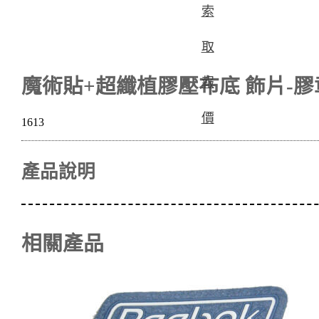
索
取
魔術貼+超纖植膠壓布底 飾片-膠
報
價
1613
產品說明
相關產品