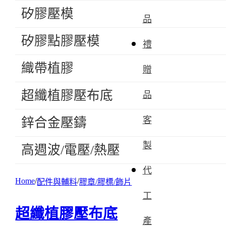
矽膠壓模
品
矽膠點膠壓模
禮
織帶植膠
贈
超纖植膠壓布底
品
客
鋅合金壓鑄
製
高週波/電壓/熱壓
代
Home
配件與輔料
膠章/膠標/飾片
工
超纖植膠壓布底
產