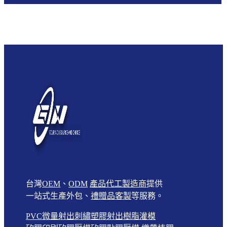
台灣
OEM
、
ODM
產品代工製造商
提供
一站式生產外包、
禮贈品客製
等服務。
PVC微量射出
刺繡
塑膠射出
樹脂灌模