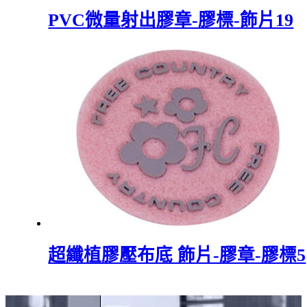
PVC微量射出膠章-膠標-飾片19
超纖植膠壓布底 飾片-膠章-膠標5