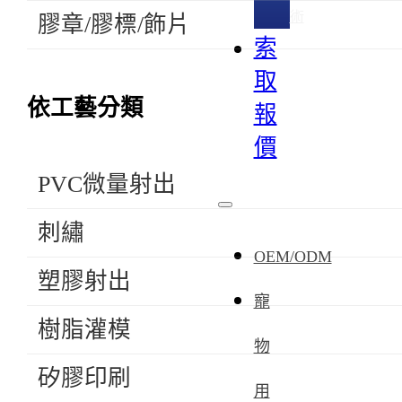
術
膠章/膠標/飾片
索
取
依工藝分類
報
價
PVC微量射出
刺繡
OEM/ODM
塑膠射出
寵
樹脂灌模
物
矽膠印刷
用