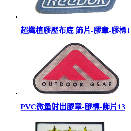
超纖植膠壓布底 飾片-膠章-膠標1
PVC微量射出膠章-膠標-飾片13