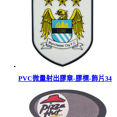
PVC微量射出膠章-膠標-飾片34