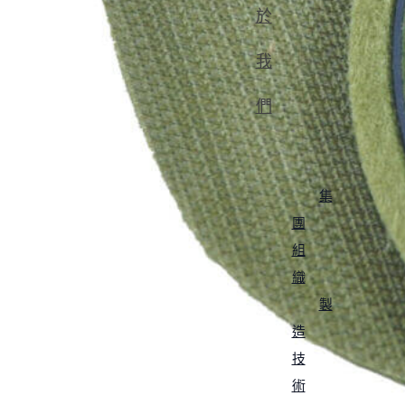
於
我
們
集
團
組
織
製
造
技
術