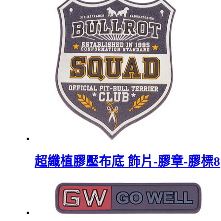
超纖植膠壓布底 飾片-膠章-膠標8