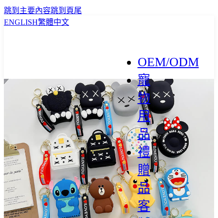
跳到主要內容
跳到頁尾
ENGLISH
繁體中文
OEM/ODM
寵
物
用
品
禮
贈
品
客