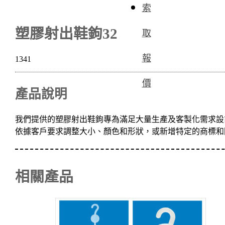
索
塑膠射出鞋鉤32
取
報
1341
價
產品說明
我們提供的塑膠射出鞋鉤專為滿足大量生產及客製化需求設
依據客戶要求調整大小、顏色和形狀，或新增特定的商標和
相關產品