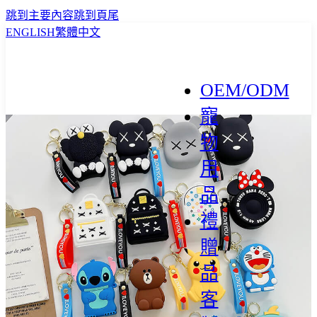
跳到主要內容
跳到頁尾
ENGLISH
繁體中文
OEM/ODM
寵
物
用
品
禮
贈
品
客