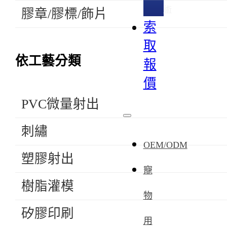
術
膠章/膠標/飾片
索
取
依工藝分類
報
價
PVC微量射出
刺繡
OEM/ODM
塑膠射出
寵
樹脂灌模
物
矽膠印刷
用