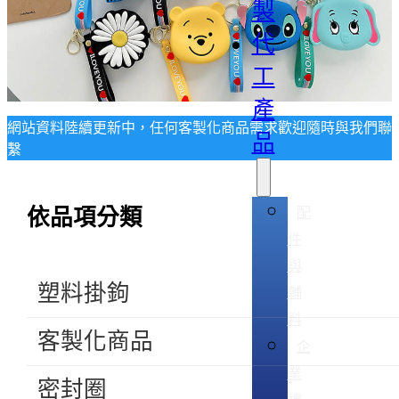
製
代
工
產
網站資料陸續更新中，任何客製化商品需求歡迎隨時與我們聯
品
繫
配
依品項分類
件
與
塑料掛鉤
輔
料
客製化商品
企
業
密封圈