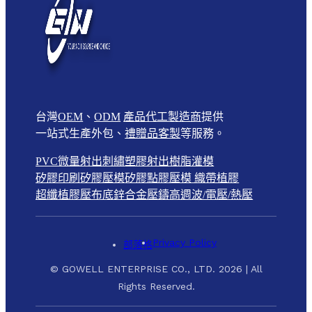
台灣
OEM
、
ODM
產品代工製造商
提供
一站式生產外包、
禮贈品客製
等服務。
PVC微量射出
刺繡
塑膠射出
樹脂灌模
矽膠印刷
矽膠壓模
矽膠點膠壓模
織帶植膠
超纖植膠壓布底
鋅合金壓鑄
高週波/電壓/熱壓
Privacy Policy
部落格
© GOWELL ENTERPRISE CO., LTD. 2026 | All
Rights Reserved.