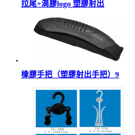
拉尾+滴膠logo 塑膠射出
橡膠手把（塑膠射出手把）9