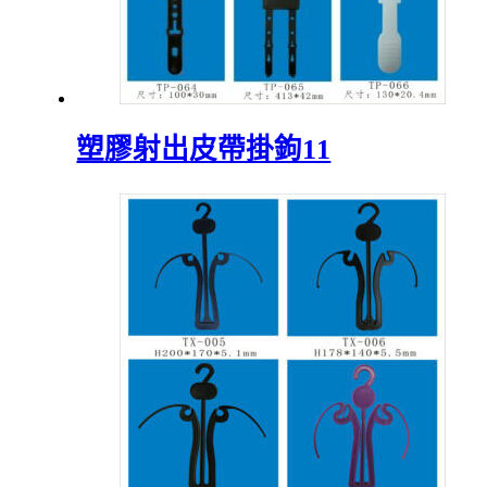
塑膠射出皮帶掛鉤11