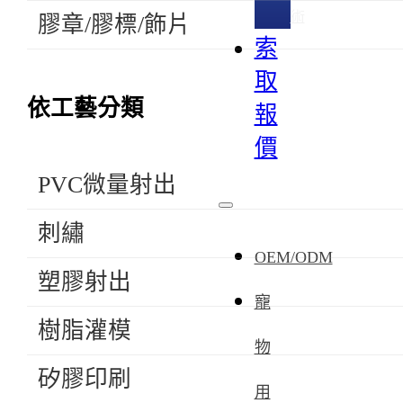
術
膠章/膠標/飾片
索
取
依工藝分類
報
價
PVC微量射出
刺繡
OEM/ODM
塑膠射出
寵
樹脂灌模
物
矽膠印刷
用