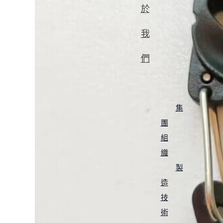
於
我
們
集
團
組
織
製
造
技
術