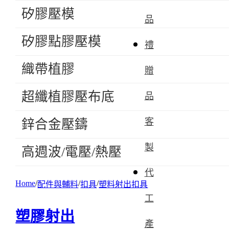
矽膠壓模
品
矽膠點膠壓模
禮
織帶植膠
贈
超纖植膠壓布底
品
客
鋅合金壓鑄
製
高週波/電壓/熱壓
代
Home
配件與輔料
扣具
塑料射出扣具
工
塑膠射出
產