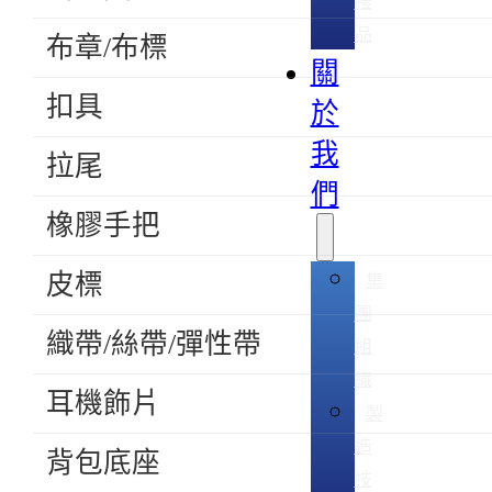
禮
品
布章/布標
關
扣具
於
我
拉尾
們
橡膠手把
皮標
集
團
織帶/絲帶/彈性帶
組
織
耳機飾片
製
造
背包底座
技