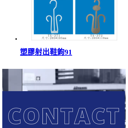
塑膠射出鞋鉤91