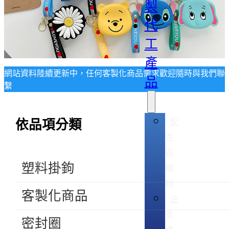
製
代
工
產
網站資料陸續更新中，任何客製化商品需求歡迎隨時與我們聯
品
繫
配
依品項分類
件
與
塑料掛鉤
輔
料
客製化商品
企
業
密封圈