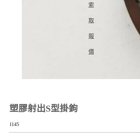
索
取
報
價
塑膠射出S型掛鉤
1145