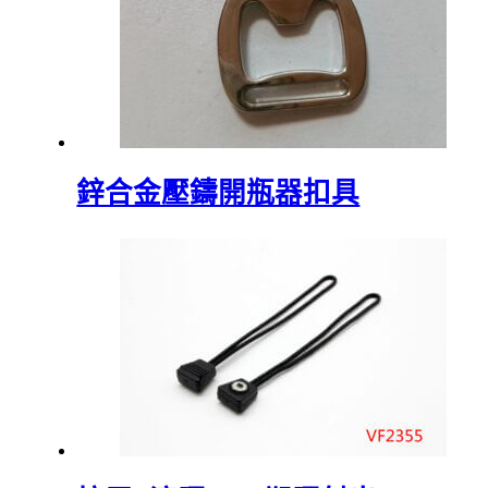
鋅合金壓鑄開瓶器扣具