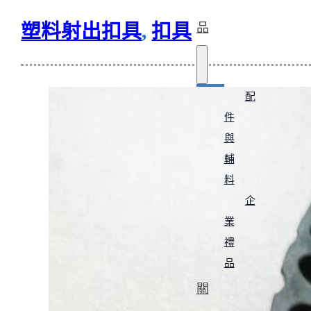
塑料射出扣具
,
扣具
品
配
件
與
輔
料
企
業
禮
品
關