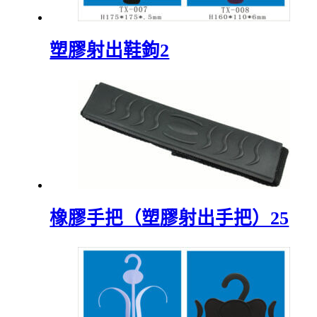
塑膠射出鞋鉤2
橡膠手把（塑膠射出手把）25