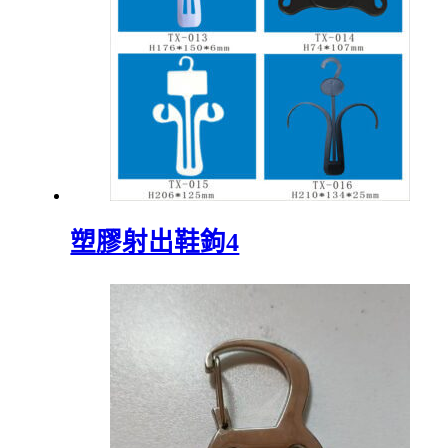
塑膠射出鞋鉤4