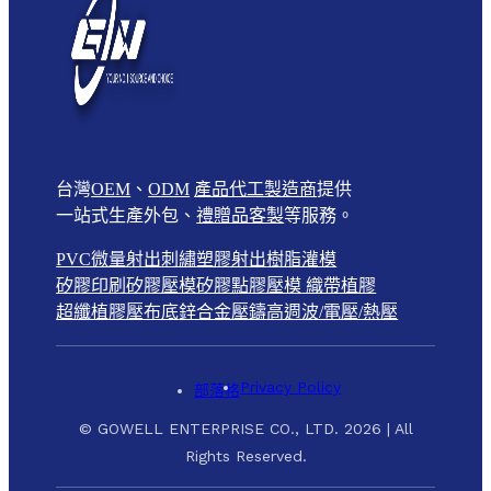
台灣
OEM
、
ODM
產品代工製造商
提供
一站式生產外包、
禮贈品客製
等服務。
PVC微量射出
刺繡
塑膠射出
樹脂灌模
矽膠印刷
矽膠壓模
矽膠點膠壓模
織帶植膠
超纖植膠壓布底
鋅合金壓鑄
高週波/電壓/熱壓
Privacy Policy
部落格
© GOWELL ENTERPRISE CO., LTD. 2026 | All
Rights Reserved.