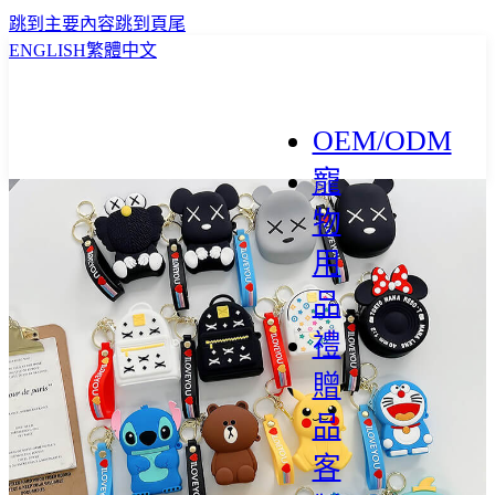
跳到主要內容
跳到頁尾
ENGLISH
繁體中文
OEM/ODM
寵
物
用
品
禮
贈
品
客