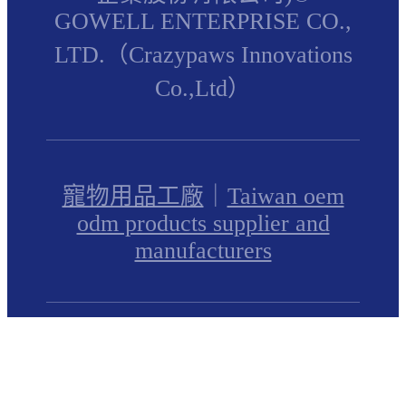
GOWELL ENTERPRISE CO.,
LTD.（Crazypaws Innovations
Co.,Ltd）
寵物用品工廠
｜
Taiwan oem
odm products supplier and
manufacturers