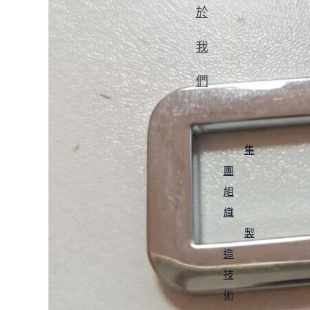
於
我
們
集
團
組
織
製
造
技
術