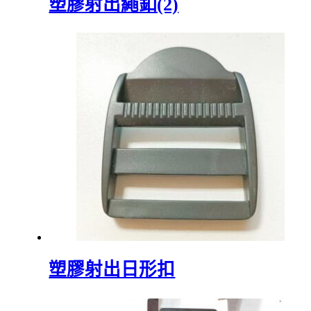
塑膠射出繩釦(2)
塑膠射出日形扣