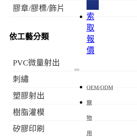
術
膠章/膠標/飾片
索
取
依工藝分類
報
價
PVC微量射出
刺繡
OEM/ODM
塑膠射出
寵
樹脂灌模
物
矽膠印刷
用