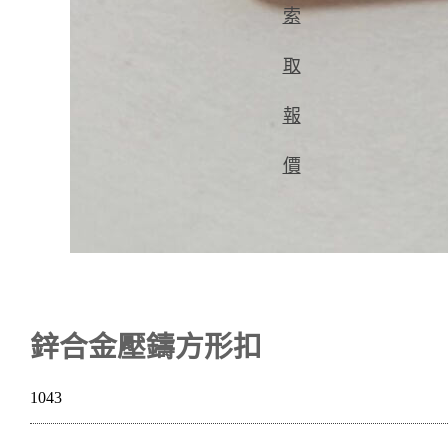
索
取
報
價
鋅合金壓鑄方形扣
1043