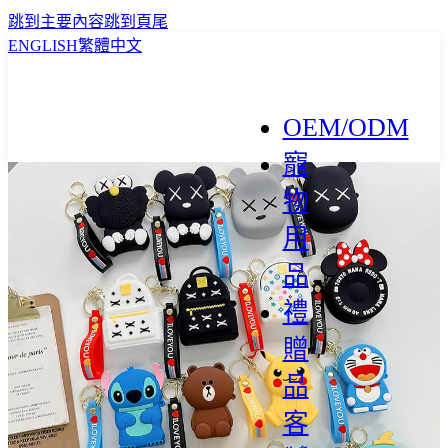
跳到主要內容
跳到頁尾
ENGLISH
繁體中文
OEM/ODM
寵
物
用
品
禮
贈
品
客