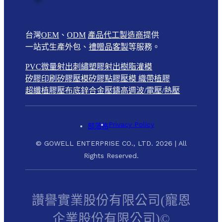
台灣
OEM
、
ODM
產品代工製造商
提供
一站式生產外包、
禮贈品客製
等服務。
PVC微量射出
刺繡
塑膠射出
樹脂灌模
矽膠印刷
矽膠壓模
矽膠點膠壓模
織帶植膠
超纖植膠壓布底
鋅合金壓鑄
高週波/電壓/熱壓
Privacy Policy
部落格
© GOWELL ENTERPRISE CO., LTD. 2026 | All
Rights Reserved.
讚譽實業股份有限公司(寵恩
企業股份有限公司)©