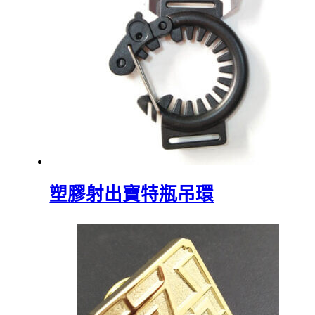
塑膠射出寶特瓶吊環