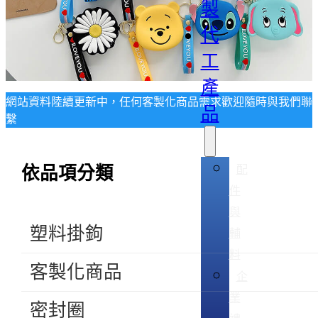
製
代
工
產
網站資料陸續更新中，任何客製化商品需求歡迎隨時與我們聯
品
繫
配
依品項分類
件
與
塑料掛鉤
輔
料
客製化商品
企
業
密封圈