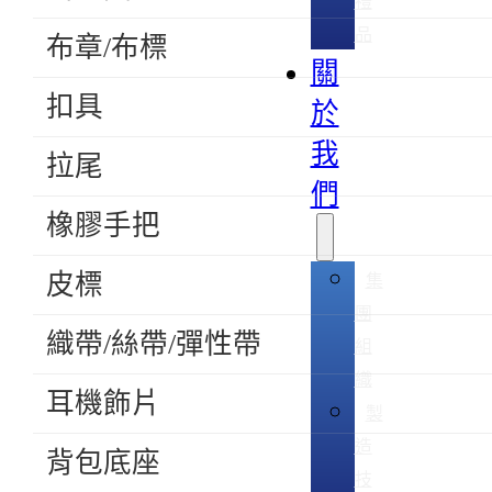
禮
品
布章/布標
關
扣具
於
我
拉尾
們
橡膠手把
皮標
集
團
織帶/絲帶/彈性帶
組
織
耳機飾片
製
造
背包底座
技