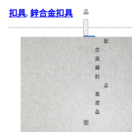
扣具
,
鋅合金扣具
品
配
件
與
輔
料
企
業
禮
品
關