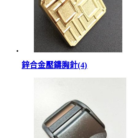
鋅合金壓鑄胸針(4)