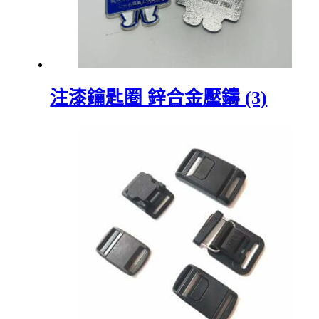
注漆鑰匙圈 鋅合金壓鑄 (3)