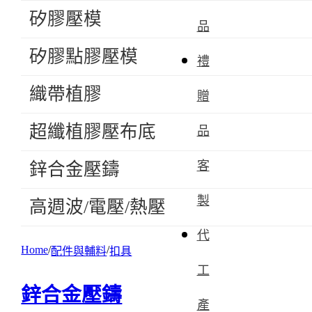
矽膠壓模
品
矽膠點膠壓模
禮
織帶植膠
贈
超纖植膠壓布底
品
客
鋅合金壓鑄
製
高週波/電壓/熱壓
代
Home
配件與輔料
扣具
工
鋅合金壓鑄
產